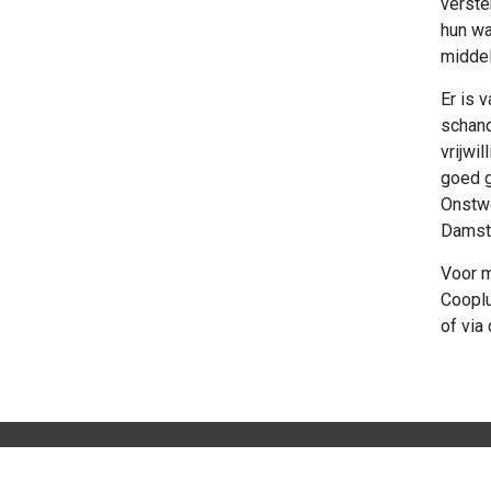
verste
hun wa
middel
Er is 
schand
vrijwi
goed g
Onstwe
Damste
Voor m
Coopl
of via
Home
Activiteiten
Coopluydenmarkt