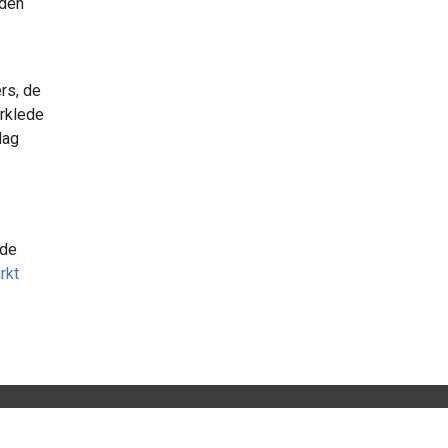
eden
rs, de
erklede
dag
 de
rkt