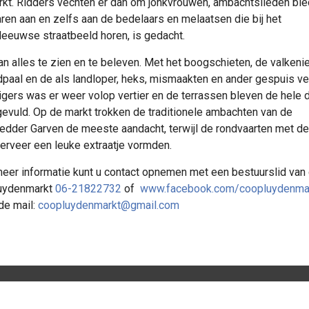
rkt. Ridders vechten er dan om jonkvrouwen, ambachtslieden bi
ren aan en zelfs aan de bedelaars en melaatsen die bij het
eeuwse straatbeeld horen, is gedacht.
van alles te zien en te beleven. Met het boogschieten, de valkenie
paal en de als landloper, heks, mismaakten en ander gespuis v
lligers was er weer volop vertier en de terrassen bleven de hele 
evuld. Op de markt trokken de traditionele ambachten van de
dder Garven de meeste aandacht, terwijl de rondvaarten met de
rveer een leuke extraatje vormden.
eer informatie kunt u contact opnemen met een bestuurslid van
uydenmarkt
06-21822732
of
www.facebook.com/coopluydenma
 de mail:
coopluydenmarkt@gmail.com