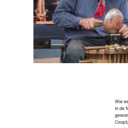
Wie ee
in de 
gewone
Cooplu