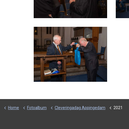
Home
Fotoalbum
Cleveringadag Appingedam
2021